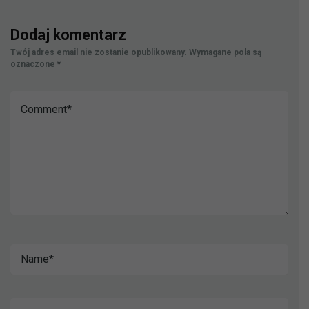
Dodaj komentarz
Twój adres email nie zostanie opublikowany.
Wymagane pola są
oznaczone
*