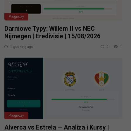
Prognozy
Darmowe Typy: Willem II vs NEC
Nijmegen | Eredivisie | 15/08/2026
1 godzinę ago
0
1
Prognozy
Alverca vs Estrela — Analiza i Kursy |