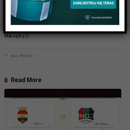
Atut własnego stadionu, forma w Ligue 1 i skuteczność
Aubameyanga przeciwko Ajaksowi sprawiają, że Marsylia
jest wyraźnym faworytem. Najlepszy typ to
zwycięstwo
Marsylii (1)
.
Ajax
,
Marsylia
Read More