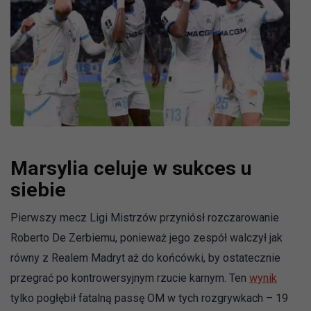
Marsylia celuje w sukces u
siebie
Pierwszy mecz Ligi Mistrzów przyniósł rozczarowanie
Roberto De Zerbiemu, ponieważ jego zespół walczył jak
równy z Realem Madryt aż do końcówki, by ostatecznie
przegrać po kontrowersyjnym rzucie karnym. Ten
wynik
tylko pogłębił fatalną passę OM w tych rozgrywkach – 19