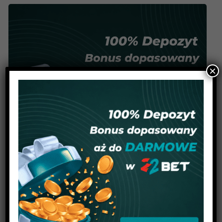
×
Prognoza: 1